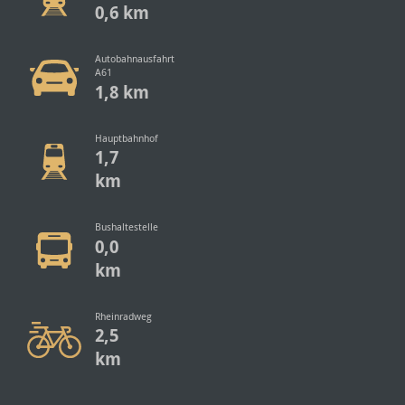
0,6 km
Autobahnausfahrt
A61
1,8 km
Hauptbahnhof
1,7
km
Bushaltestelle
0,0
km
Rheinradweg
2,5
km